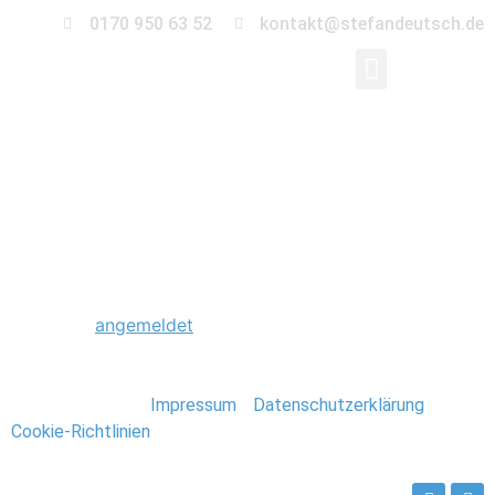
0170 950 63 52
kontakt@stefandeutsch.de
0004_Foto_Stefan_De
Schreibe einen Kommentar
Du musst
angemeldet
sein, um einen Kommentar
abzugeben.
Stefan Deutsch |
Impressum
/
Datenschutzerklärung
/
Cookie-Richtlinien