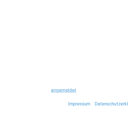
Hochzeit
0081_Foto_Stefa
Schreibe einen Komme
Du musst
angemeldet
sein, um einen Kommen
Stefan Deutsch |
Impressum
/
Datenschutzerkl