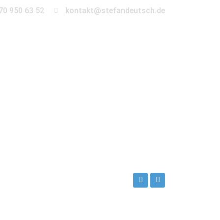
70 950 63 52
kontakt@stefandeutsch.de
en
360° Tour
Kontakt