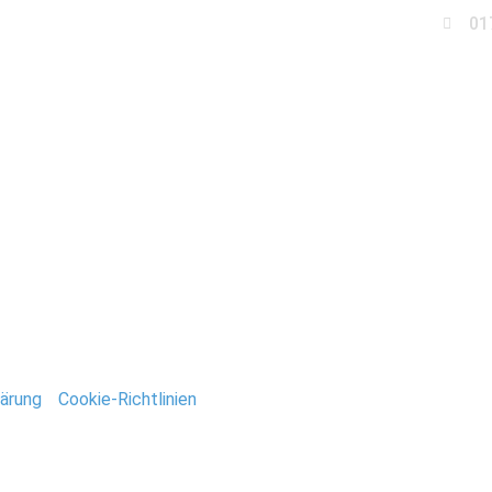
01
Business
Events
Immobilien
Fotobox miet
n_Deutsch
ntar
tar abzugeben.
ärung
/
Cookie-Richtlinien