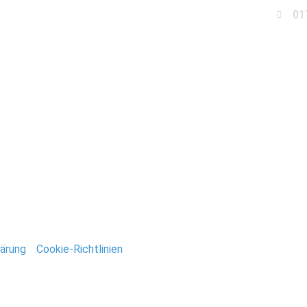
01
Business
Events
Immobilien
Fotobox miet
n_Deutsch
ntar
tar abzugeben.
ärung
/
Cookie-Richtlinien