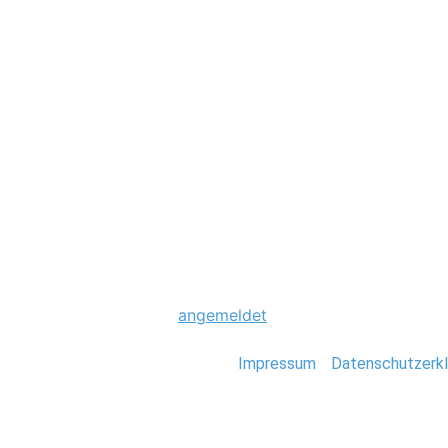
Hochzeit
0078_Foto_Stefa
Schreibe einen Komme
Du musst
angemeldet
sein, um einen Kommen
Stefan Deutsch |
Impressum
/
Datenschutzerkl