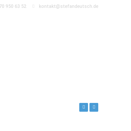
70 950 63 52
kontakt@stefandeutsch.de
en
360° Tour
Kontakt