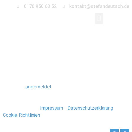
0170 950 63 52
kontakt@stefandeutsch.de
0062_Foto_Stefan_De
Schreibe einen Kommentar
Du musst
angemeldet
sein, um einen Kommentar
abzugeben.
Stefan Deutsch |
Impressum
/
Datenschutzerklärung
/
Cookie-Richtlinien