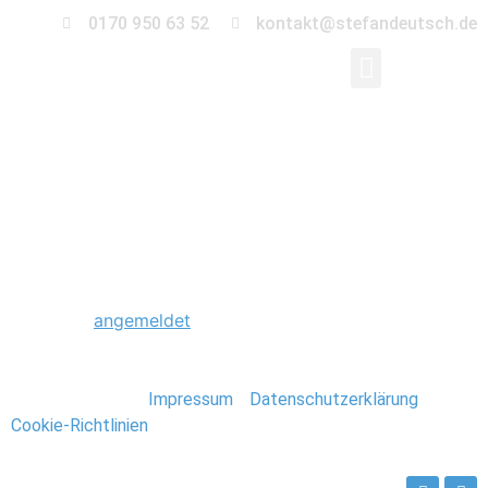
0170 950 63 52
kontakt@stefandeutsch.de
0050_Foto_Stefan_De
Schreibe einen Kommentar
Du musst
angemeldet
sein, um einen Kommentar
abzugeben.
Stefan Deutsch |
Impressum
/
Datenschutzerklärung
/
Cookie-Richtlinien