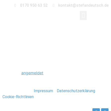
0170 950 63 52
kontakt@stefandeutsch.de
0028_Foto_Stefan_De
Schreibe einen Kommentar
Du musst
angemeldet
sein, um einen Kommentar
abzugeben.
Stefan Deutsch |
Impressum
/
Datenschutzerklärung
/
Cookie-Richtlinien