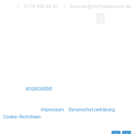
0170 950 63 52
kontakt@stefandeutsch.de
0018_Foto_Stefan_De
Schreibe einen Kommentar
Du musst
angemeldet
sein, um einen Kommentar
abzugeben.
Stefan Deutsch |
Impressum
/
Datenschutzerklärung
/
Cookie-Richtlinien