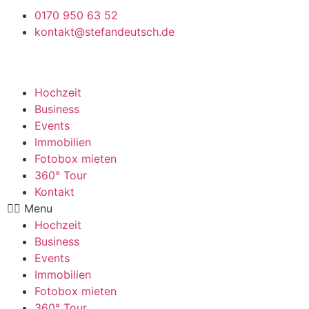
Skip
0170 950 63 52
to
kontakt@stefandeutsch.de
content
Hochzeit
Business
Events
Immobilien
Fotobox mieten
360° Tour
Kontakt
Menu
Hochzeit
Business
Events
Immobilien
Fotobox mieten
360° Tour