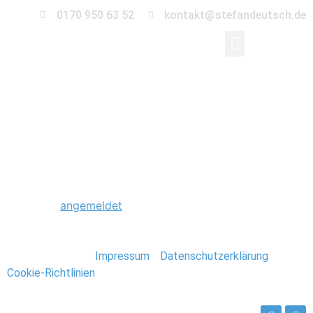
0170 950 63 52
kontakt@stefandeutsch.de
0256_Hochzeitsfotogr
Schreibe einen Kommentar
Du musst
angemeldet
sein, um einen Kommentar
abzugeben.
Stefan Deutsch |
Impressum
/
Datenschutzerklärung
/
Cookie-Richtlinien