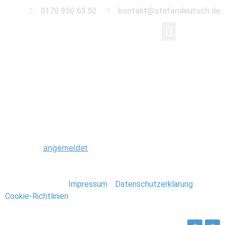
0170 950 63 52
kontakt@stefandeutsch.de
0254_Hochzeitsfotogr
Schreibe einen Kommentar
Du musst
angemeldet
sein, um einen Kommentar
abzugeben.
Stefan Deutsch |
Impressum
/
Datenschutzerklärung
/
Cookie-Richtlinien