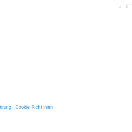
01
Business
Events
Immobilien
Fotobox miet
tografie_Stefan_Deuts
ntar
tar abzugeben.
ärung
/
Cookie-Richtlinien