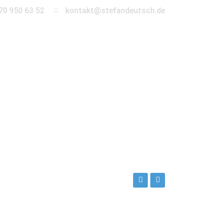
70 950 63 52
kontakt@stefandeutsch.de
en
360° Tour
Kontakt
ch