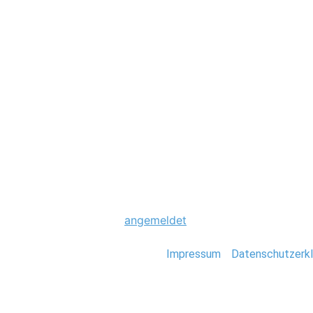
Hochzeit
0246_Hochzeitsfo
Schreibe einen Komme
Du musst
angemeldet
sein, um einen Kommen
Stefan Deutsch |
Impressum
/
Datenschutzerkl