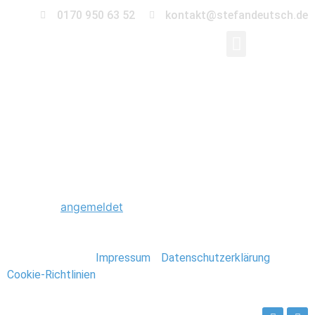
0170 950 63 52
kontakt@stefandeutsch.de
0244_Hochzeitsfotogr
Schreibe einen Kommentar
Du musst
angemeldet
sein, um einen Kommentar
abzugeben.
Stefan Deutsch |
Impressum
/
Datenschutzerklärung
/
Cookie-Richtlinien