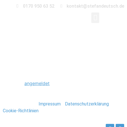
0170 950 63 52
kontakt@stefandeutsch.de
0242_Hochzeitsfotogr
Schreibe einen Kommentar
Du musst
angemeldet
sein, um einen Kommentar
abzugeben.
Stefan Deutsch |
Impressum
/
Datenschutzerklärung
/
Cookie-Richtlinien