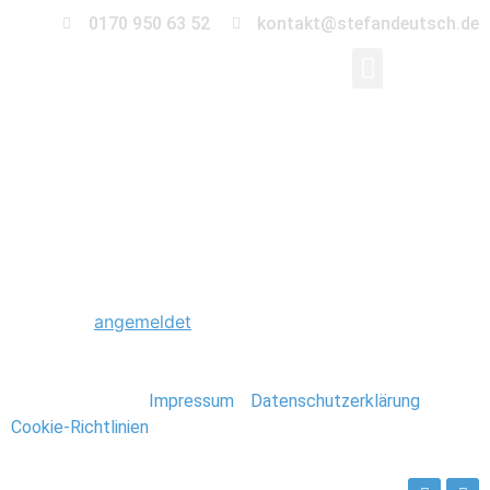
0170 950 63 52
kontakt@stefandeutsch.de
0234_Hochzeitsfotogr
Schreibe einen Kommentar
Du musst
angemeldet
sein, um einen Kommentar
abzugeben.
Stefan Deutsch |
Impressum
/
Datenschutzerklärung
/
Cookie-Richtlinien