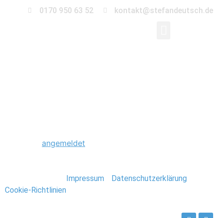
0170 950 63 52
kontakt@stefandeutsch.de
0229_Hochzeitsfotogr
Schreibe einen Kommentar
Du musst
angemeldet
sein, um einen Kommentar
abzugeben.
Stefan Deutsch |
Impressum
/
Datenschutzerklärung
/
Cookie-Richtlinien