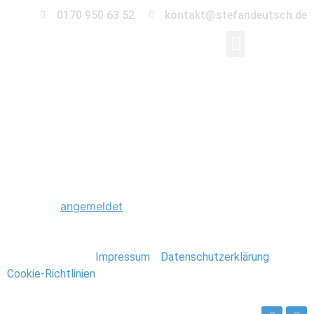
0170 950 63 52
kontakt@stefandeutsch.de
0218_Hochzeitsfotogr
Schreibe einen Kommentar
Du musst
angemeldet
sein, um einen Kommentar
abzugeben.
Stefan Deutsch |
Impressum
/
Datenschutzerklärung
/
Cookie-Richtlinien