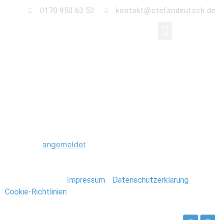
0170 950 63 52
kontakt@stefandeutsch.de
0197_Hochzeitsfotogr
Schreibe einen Kommentar
Du musst
angemeldet
sein, um einen Kommentar
abzugeben.
Stefan Deutsch |
Impressum
/
Datenschutzerklärung
/
Cookie-Richtlinien