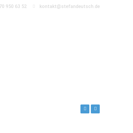
70 950 63 52
kontakt@stefandeutsch.de
en
360° Tour
Kontakt
ch