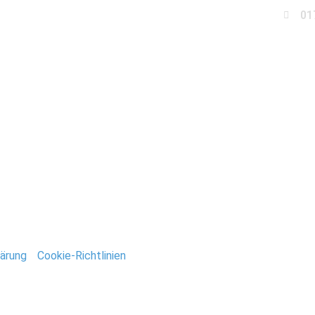
01
Business
Events
Immobilien
Fotobox miet
tografie_Stefan_Deuts
ntar
tar abzugeben.
ärung
/
Cookie-Richtlinien