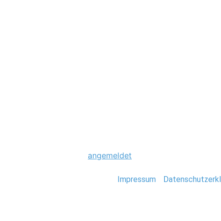
Hochzeit
0190_Hochzeitsfo
Schreibe einen Komme
Du musst
angemeldet
sein, um einen Kommen
Stefan Deutsch |
Impressum
/
Datenschutzerkl