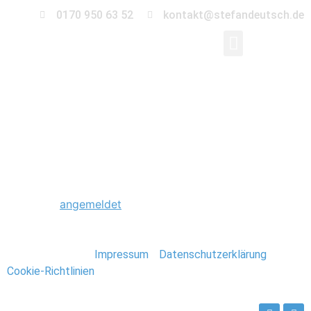
0170 950 63 52
kontakt@stefandeutsch.de
0182_Hochzeitsfotogr
Schreibe einen Kommentar
Du musst
angemeldet
sein, um einen Kommentar
abzugeben.
Stefan Deutsch |
Impressum
/
Datenschutzerklärung
/
Cookie-Richtlinien