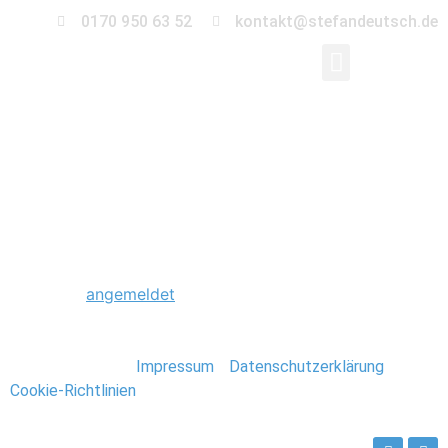
0170 950 63 52
kontakt@stefandeutsch.de
0172_Hochzeitsfotogr
Schreibe einen Kommentar
Du musst
angemeldet
sein, um einen Kommentar
abzugeben.
Stefan Deutsch |
Impressum
/
Datenschutzerklärung
/
Cookie-Richtlinien