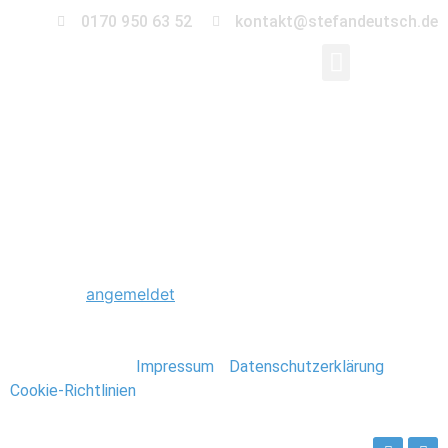
0170 950 63 52
kontakt@stefandeutsch.de
0171_Hochzeitsfotogr
Schreibe einen Kommentar
Du musst
angemeldet
sein, um einen Kommentar
abzugeben.
Stefan Deutsch |
Impressum
/
Datenschutzerklärung
/
Cookie-Richtlinien