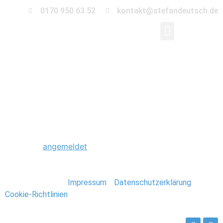
0170 950 63 52
kontakt@stefandeutsch.de
0166_Hochzeitsfotogr
Schreibe einen Kommentar
Du musst
angemeldet
sein, um einen Kommentar
abzugeben.
Stefan Deutsch |
Impressum
/
Datenschutzerklärung
/
Cookie-Richtlinien