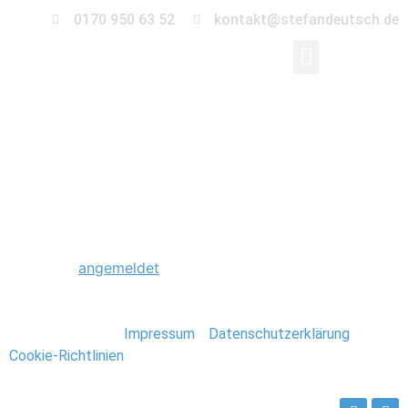
0170 950 63 52
kontakt@stefandeutsch.de
0159_Hochzeitsfotogr
Schreibe einen Kommentar
Du musst
angemeldet
sein, um einen Kommentar
abzugeben.
Stefan Deutsch |
Impressum
/
Datenschutzerklärung
/
Cookie-Richtlinien