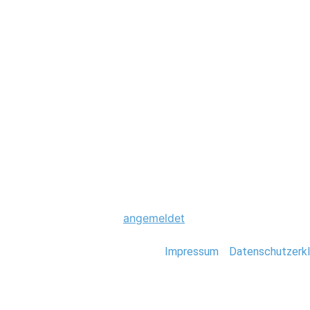
Hochzeit
0151_Hochzeitsfo
Schreibe einen Komme
Du musst
angemeldet
sein, um einen Kommen
Stefan Deutsch |
Impressum
/
Datenschutzerkl