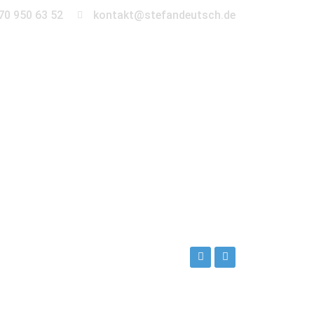
70 950 63 52
kontakt@stefandeutsch.de
en
360° Tour
Kontakt
h