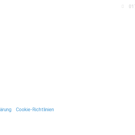
01
Business
Events
Immobilien
Fotobox miet
tografie_Stefan_Deutsc
ntar
tar abzugeben.
ärung
/
Cookie-Richtlinien