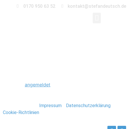
0170 950 63 52
kontakt@stefandeutsch.de
0138_Hochzeitsfotogr
Schreibe einen Kommentar
Du musst
angemeldet
sein, um einen Kommentar
abzugeben.
Stefan Deutsch |
Impressum
/
Datenschutzerklärung
/
Cookie-Richtlinien