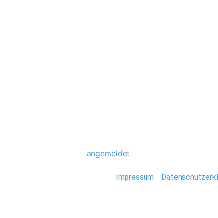
Hochzeit
0123_Hochzeitsfo
Schreibe einen Komme
Du musst
angemeldet
sein, um einen Kommen
Stefan Deutsch |
Impressum
/
Datenschutzerkl