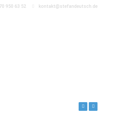
70 950 63 52
kontakt@stefandeutsch.de
en
360° Tour
Kontakt
ch