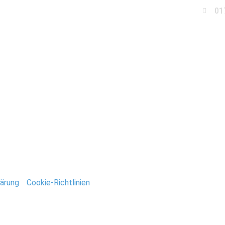
01
Business
Events
Immobilien
Fotobox miet
tografie_Stefan_Deuts
ntar
tar abzugeben.
ärung
/
Cookie-Richtlinien