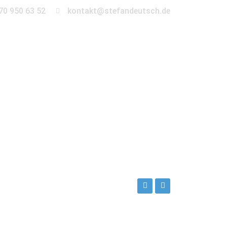
70 950 63 52
kontakt@stefandeutsch.de
en
360° Tour
Kontakt
ch