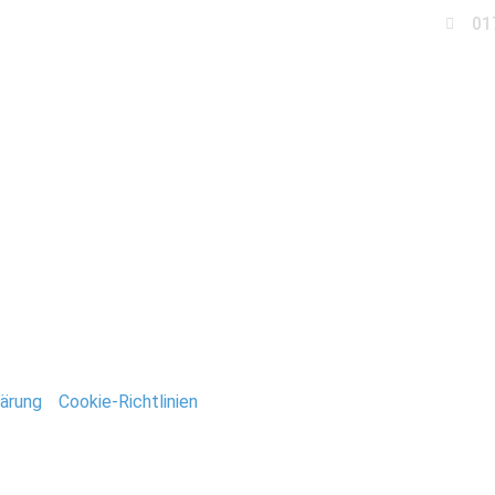
01
Business
Events
Immobilien
Fotobox miet
tografie_Stefan_Deuts
ntar
tar abzugeben.
ärung
/
Cookie-Richtlinien