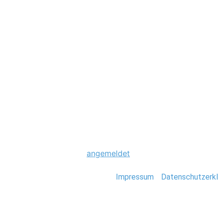
Hochzeit
0092_Hochzeitsfo
Schreibe einen Komme
Du musst
angemeldet
sein, um einen Kommen
Stefan Deutsch |
Impressum
/
Datenschutzerkl