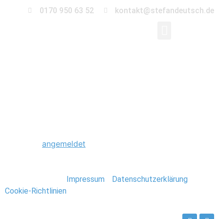
0170 950 63 52
kontakt@stefandeutsch.de
0085_Hochzeitsfotogr
Schreibe einen Kommentar
Du musst
angemeldet
sein, um einen Kommentar
abzugeben.
Stefan Deutsch |
Impressum
/
Datenschutzerklärung
/
Cookie-Richtlinien