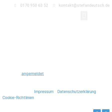
0170 950 63 52
kontakt@stefandeutsch.de
0058_Hochzeitsfotogr
Schreibe einen Kommentar
Du musst
angemeldet
sein, um einen Kommentar
abzugeben.
Stefan Deutsch |
Impressum
/
Datenschutzerklärung
/
Cookie-Richtlinien