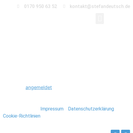
0170 950 63 52
kontakt@stefandeutsch.de
0052_Hochzeit_Detail
Schreibe einen Kommentar
Du musst
angemeldet
sein, um einen Kommentar
abzugeben.
Stefan Deutsch |
Impressum
/
Datenschutzerklärung
/
Cookie-Richtlinien