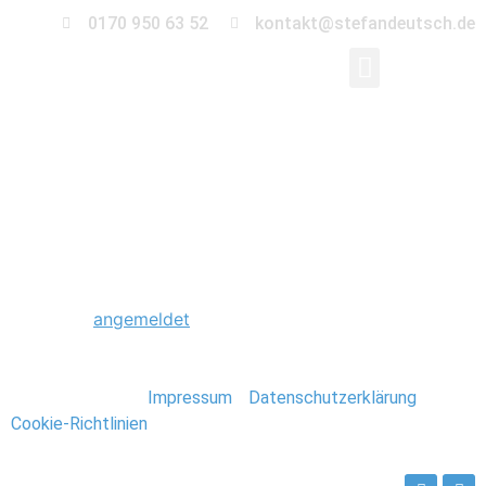
0170 950 63 52
kontakt@stefandeutsch.de
0046_Hochzeitsfotogr
Schreibe einen Kommentar
Du musst
angemeldet
sein, um einen Kommentar
abzugeben.
Stefan Deutsch |
Impressum
/
Datenschutzerklärung
/
Cookie-Richtlinien