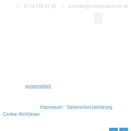
0170 950 63 52
kontakt@stefandeutsch.de
0041_Hochzeitsfotogr
Schreibe einen Kommentar
Du musst
angemeldet
sein, um einen Kommentar
abzugeben.
Stefan Deutsch |
Impressum
/
Datenschutzerklärung
/
Cookie-Richtlinien