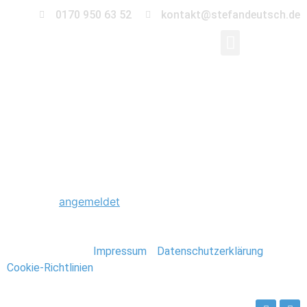
0170 950 63 52
kontakt@stefandeutsch.de
0041_Hochzeit_Detail
Schreibe einen Kommentar
Du musst
angemeldet
sein, um einen Kommentar
abzugeben.
Stefan Deutsch |
Impressum
/
Datenschutzerklärung
/
Cookie-Richtlinien