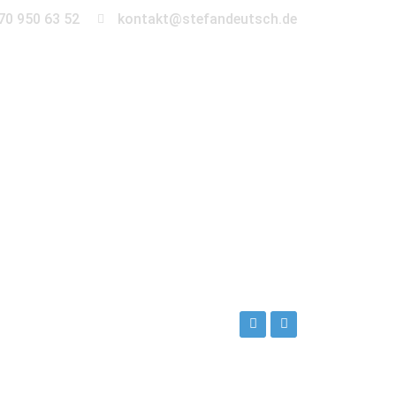
70 950 63 52
kontakt@stefandeutsch.de
en
360° Tour
Kontakt
ch