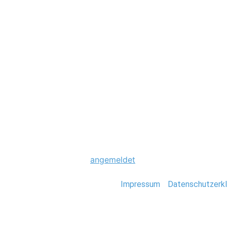
Hochzeit
0034_Hochzeitsfo
Schreibe einen Komme
Du musst
angemeldet
sein, um einen Kommen
Stefan Deutsch |
Impressum
/
Datenschutzerkl