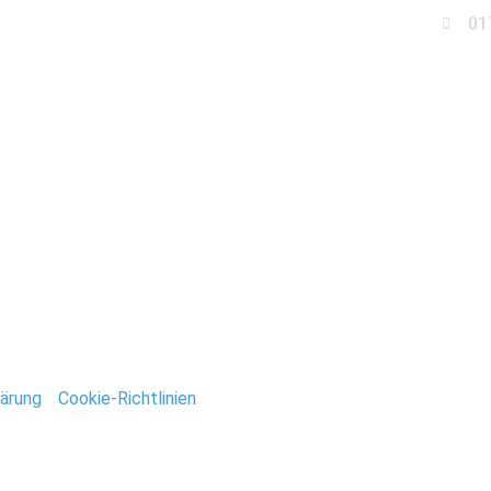
01
Business
Events
Immobilien
Fotobox miet
tografie_Stefan_Deuts
ntar
tar abzugeben.
ärung
/
Cookie-Richtlinien