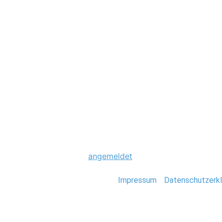
Hochzeit
0032_Hochzeit_De
Schreibe einen Komme
Du musst
angemeldet
sein, um einen Kommen
Stefan Deutsch |
Impressum
/
Datenschutzerkl