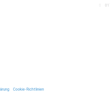
01
Business
Events
Immobilien
Fotobox miet
tails_Stefan_Deutsch
ntar
tar abzugeben.
ärung
/
Cookie-Richtlinien