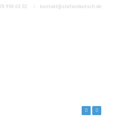
70 950 63 52
kontakt@stefandeutsch.de
en
360° Tour
Kontakt