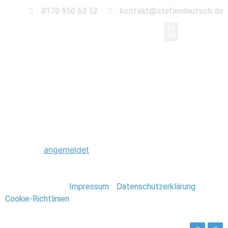
0170 950 63 52
kontakt@stefandeutsch.de
0025_Foto_Stefan_De
Schreibe einen Kommentar
Du musst
angemeldet
sein, um einen Kommentar
abzugeben.
Stefan Deutsch |
Impressum
/
Datenschutzerklärung
/
Cookie-Richtlinien