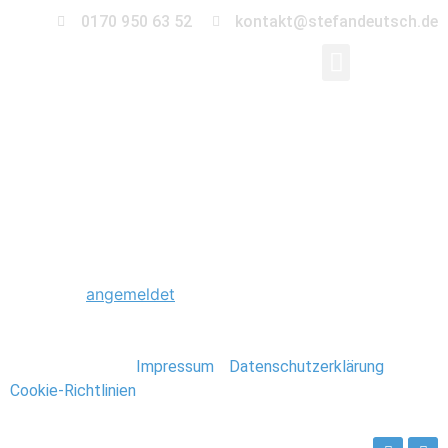
0170 950 63 52
kontakt@stefandeutsch.de
0025_Foto_Stefan_De
Schreibe einen Kommentar
Du musst
angemeldet
sein, um einen Kommentar
abzugeben.
Stefan Deutsch |
Impressum
/
Datenschutzerklärung
/
Cookie-Richtlinien