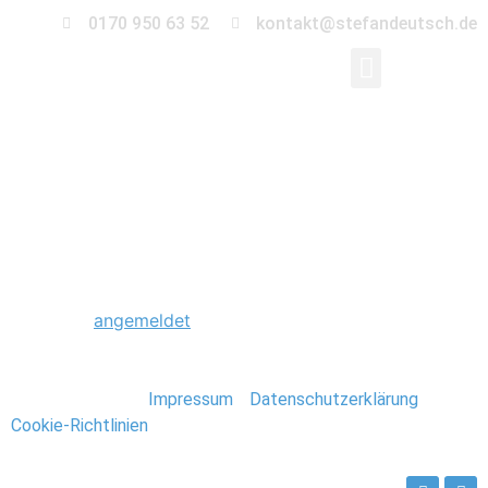
0170 950 63 52
kontakt@stefandeutsch.de
0022_Hochzeit_Detail
Schreibe einen Kommentar
Du musst
angemeldet
sein, um einen Kommentar
abzugeben.
Stefan Deutsch |
Impressum
/
Datenschutzerklärung
/
Cookie-Richtlinien