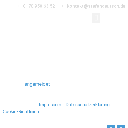
0170 950 63 52
kontakt@stefandeutsch.de
0021_Hochzeit_Detail
Schreibe einen Kommentar
Du musst
angemeldet
sein, um einen Kommentar
abzugeben.
Stefan Deutsch |
Impressum
/
Datenschutzerklärung
/
Cookie-Richtlinien