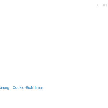
01
Business
Events
Immobilien
Fotobox miet
tografie_Stefan_Deuts
ntar
tar abzugeben.
ärung
/
Cookie-Richtlinien