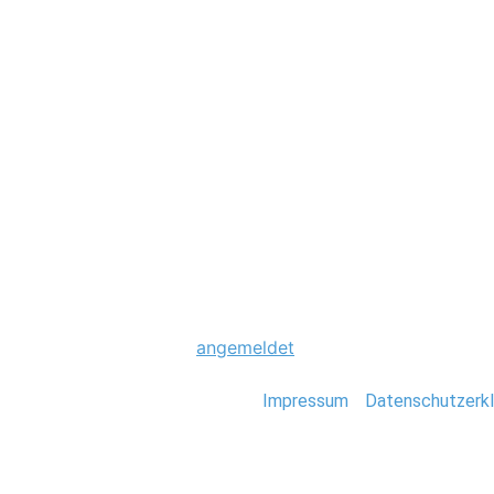
Hochzeit
0016_Hochzeitsfo
Schreibe einen Komme
Du musst
angemeldet
sein, um einen Kommen
Stefan Deutsch |
Impressum
/
Datenschutzerkl