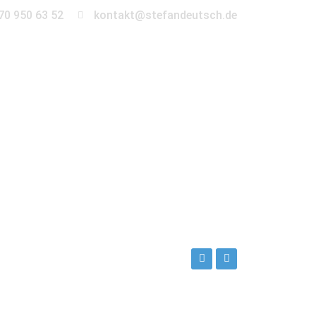
70 950 63 52
kontakt@stefandeutsch.de
en
360° Tour
Kontakt
ch