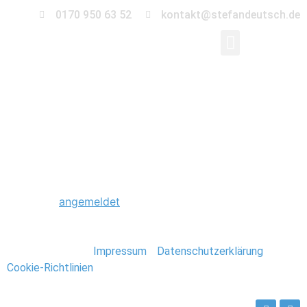
0170 950 63 52
kontakt@stefandeutsch.de
0012_Hochzeitsfotogr
Schreibe einen Kommentar
Du musst
angemeldet
sein, um einen Kommentar
abzugeben.
Stefan Deutsch |
Impressum
/
Datenschutzerklärung
/
Cookie-Richtlinien