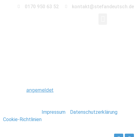
0170 950 63 52
kontakt@stefandeutsch.de
0007_Hochzeit_Detail
Schreibe einen Kommentar
Du musst
angemeldet
sein, um einen Kommentar
abzugeben.
Stefan Deutsch |
Impressum
/
Datenschutzerklärung
/
Cookie-Richtlinien