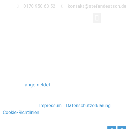
0170 950 63 52
kontakt@stefandeutsch.de
0004_Hochzeit_Deko_
Schreibe einen Kommentar
Du musst
angemeldet
sein, um einen Kommentar
abzugeben.
Stefan Deutsch |
Impressum
/
Datenschutzerklärung
/
Cookie-Richtlinien