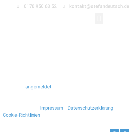
0170 950 63 52
kontakt@stefandeutsch.de
0002_Hochzeit_Detail
Schreibe einen Kommentar
Du musst
angemeldet
sein, um einen Kommentar
abzugeben.
Stefan Deutsch |
Impressum
/
Datenschutzerklärung
/
Cookie-Richtlinien