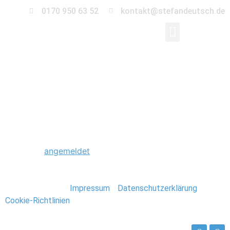
0170 950 63 52
kontakt@stefandeutsch.de
0001_Hochzeitsfotogr
Schreibe einen Kommentar
Du musst
angemeldet
sein, um einen Kommentar
abzugeben.
Stefan Deutsch |
Impressum
/
Datenschutzerklärung
/
Cookie-Richtlinien