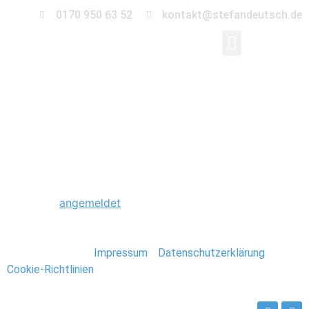
0170 950 63 52
kontakt@stefandeutsch.de
0005_Peter_Maffay_S
Schreibe einen Kommentar
Du musst
angemeldet
sein, um einen Kommentar
abzugeben.
Stefan Deutsch |
Impressum
/
Datenschutzerklärung
/
Cookie-Richtlinien