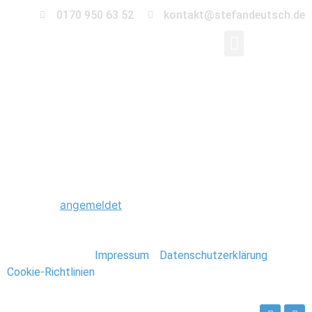
0170 950 63 52
kontakt@stefandeutsch.de
0002_Peter_Maffay_S
Schreibe einen Kommentar
Du musst
angemeldet
sein, um einen Kommentar
abzugeben.
Stefan Deutsch |
Impressum
/
Datenschutzerklärung
/
Cookie-Richtlinien