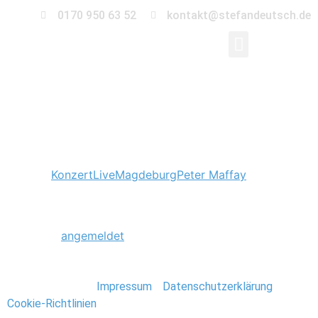
0170 950 63 52
kontakt@stefandeutsch.de
Peter Maffay
Tagged
Konzert
Live
Magdeburg
Peter Maffay
Schreibe einen Kommentar
Du musst
angemeldet
sein, um einen Kommentar
abzugeben.
Stefan Deutsch |
Impressum
/
Datenschutzerklärung
/
Cookie-Richtlinien