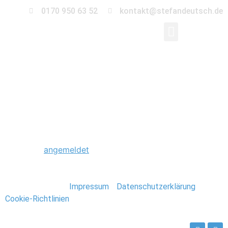
0170 950 63 52
kontakt@stefandeutsch.de
0038_Paris_Stefan_D
Schreibe einen Kommentar
Du musst
angemeldet
sein, um einen Kommentar
abzugeben.
Stefan Deutsch |
Impressum
/
Datenschutzerklärung
/
Cookie-Richtlinien