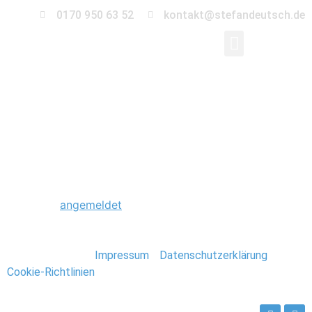
0170 950 63 52
kontakt@stefandeutsch.de
0027_Paris_Stefan_De
Schreibe einen Kommentar
Du musst
angemeldet
sein, um einen Kommentar
abzugeben.
Stefan Deutsch |
Impressum
/
Datenschutzerklärung
/
Cookie-Richtlinien